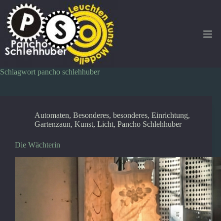
Zum
Inhalt
springen
Schlagwort
pancho schlehhuber
Automaten
,
Besonderes
,
besonderes
,
Einrichtung
,
Gartenzaun
,
Kunst
,
Licht
,
Pancho Schlehhuber
Die Wächterin