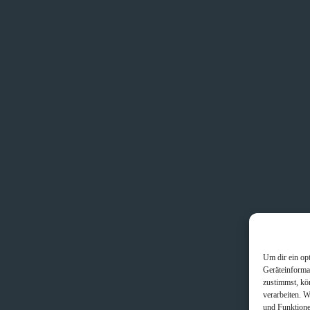
Um dir ein op
Geräteinforma
zustimmst, kö
verarbeiten. 
und Funktione