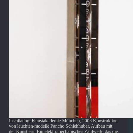
Installation, Kunstakademie München, 2003 Konstruktion
von leuchten-modelle Pancho Schlehhuber, Aufbau mit
der Künstlerin Ein elektromechanisches Zählwerk, das die