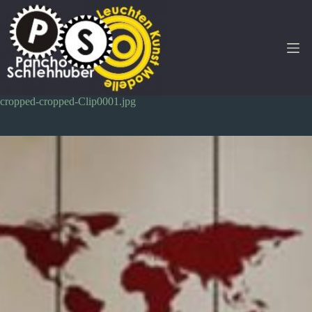
Zum
Inhalt
springen
cropped-cropped-Clip0001.jpg