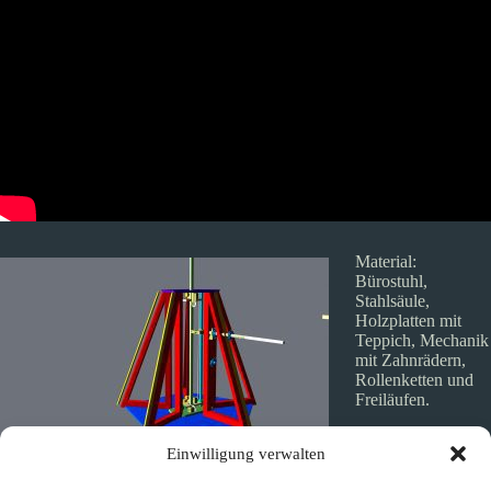
Material:
Bürostuhl,
Stahlsäule,
Holzplatten mit
Teppich, Mechanik
mit Zahnrädern,
Rollenketten und
Freiläufen.
Fertigung und
Einwilligung verwalten
technischer Entwurf durch Leuchten-Modelle Pancho Schlehhuber