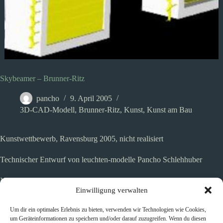
Skybeamer – Brunner-Ritz
pancho
9. April 2005
3D-CAD-Modell
,
Brunner-Ritz
,
Kunst
,
Kunst am Bau
Kunstwettbewerb, Ravensburg 2005, nicht realisiert
Technischer Entwurf von leuchten-modelle Pancho Schlehhuber
Namen von Personen, die von Nationalsozialisten ins KZ verschleppt
wurden, sollten mit einem Scheinwerfer in den Himmel gemorst
Einwilligung verwalten
werden.
Um dir ein optimales Erlebnis zu bieten, verwenden wir Technologien wie Cookies,
um Geräteinformationen zu speichern und/oder darauf zuzugreifen. Wenn du diesen
Dazu war die Schaffung einer elektronisch steuerbaren Blende für