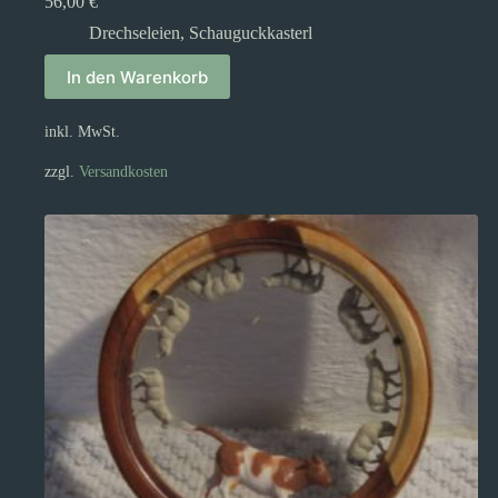
56,00
€
Drechseleien
,
Schauguckkasterl
In den Warenkorb
inkl. MwSt.
zzgl.
Versandkosten