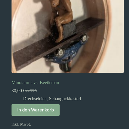
Minotaurus vs. Beetleman
30,00
€
55,00
€
Ursprünglicher
Aktueller
Preis
Preis
Drechseleien
,
Schauguckkasterl
war:
ist:
55,00 €
30,00 €.
In den Warenkorb
inkl. MwSt.