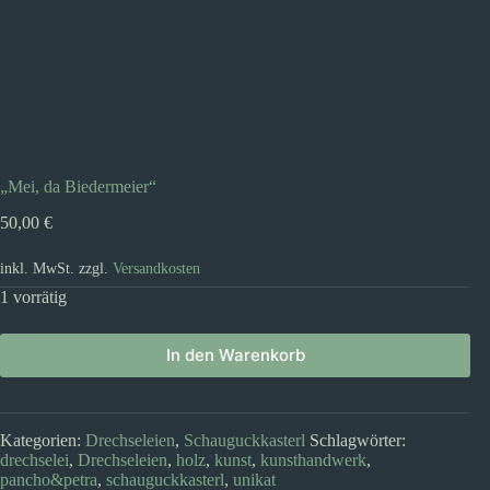
„Mei, da Biedermeier“
50,00
€
inkl. MwSt.
zzgl.
Versandkosten
1 vorrätig
In den Warenkorb
Kategorien:
Drechseleien
,
Schauguckkasterl
Schlagwörter:
drechselei
,
Drechseleien
,
holz
,
kunst
,
kunsthandwerk
,
pancho&petra
,
schauguckkasterl
,
unikat