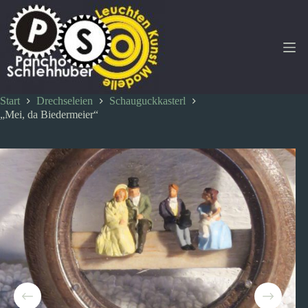
Zum
Inhalt
springen
Start
Drechseleien
Schauguckkasterl
„Mei, da Biedermeier“