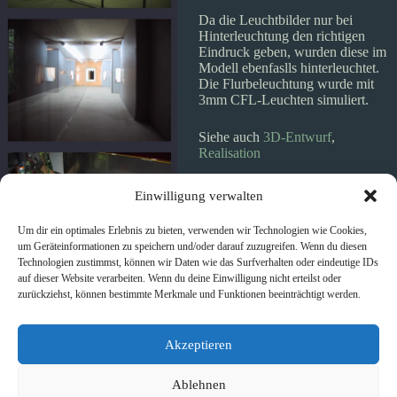
Da die Leuchtbilder nur bei
Hinterleuchtung den richtigen
Eindruck geben, wurden diese im
Modell ebenfaslls hinterleuchtet.
Die Flurbeleuchtung wurde mit
3mm CFL-Leuchten simuliert.
Siehe auch
3D-Entwurf
,
Realisation
Einwilligung verwalten
Um dir ein optimales Erlebnis zu bieten, verwenden wir Technologien wie Cookies,
um Geräteinformationen zu speichern und/oder darauf zuzugreifen. Wenn du diesen
Technologien zustimmst, können wir Daten wie das Surfverhalten oder eindeutige IDs
auf dieser Website verarbeiten. Wenn du deine Einwilligung nicht erteilst oder
zurückziehst, können bestimmte Merkmale und Funktionen beeinträchtigt werden.
Schlagwörter
Akzeptieren
#
Einrichtung
#
Funktionsmodell
#
K.v.Gaffron
#
Kunst
#
Kunst am Bau
#
Modell
Ablehnen