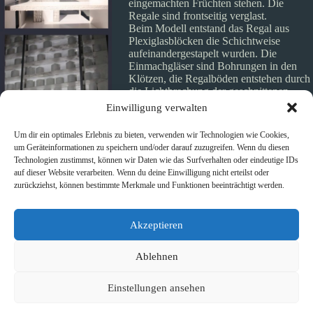
eingemachten Früchten stehen. Die
Regale sind frontseitig verglast.
Beim Modell entstand das Regal aus
Plexiglasblöcken die Schichtweise
aufeinandergestapelt wurden. Die
Einmachgläser sind Bohrungen in den
Klötzen, die Regalböden entstehen durch
die Lichtbrechung der geschnittenen
Plexiglasblöcke.
Einwilligung verwalten
Um dir ein optimales Erlebnis zu bieten, verwenden wir Technologien wie Cookies,
um Geräteinformationen zu speichern und/oder darauf zuzugreifen. Wenn du diesen
Technologien zustimmst, können wir Daten wie das Surfverhalten oder eindeutige IDs
auf dieser Website verarbeiten. Wenn du deine Einwilligung nicht erteilst oder
zurückziehst, können bestimmte Merkmale und Funktionen beeinträchtigt werden.
Akzeptieren
Schlagwörter
#
D. Bräg
#
Kunst
#
Kunst am Bau
#
Modell
Ablehnen
Einstellungen ansehen
VORHERIGER
NÄCHSTER