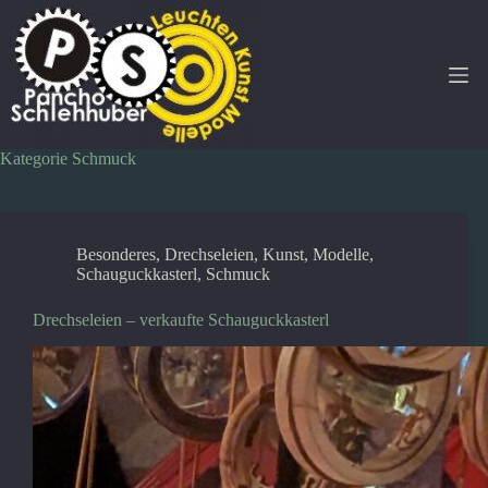
Zum
Inhalt
springen
Kategorie
Schmuck
Besonderes
,
Drechseleien
,
Kunst
,
Modelle
,
Schauguckkasterl
,
Schmuck
Drechseleien – verkaufte Schauguckkasterl