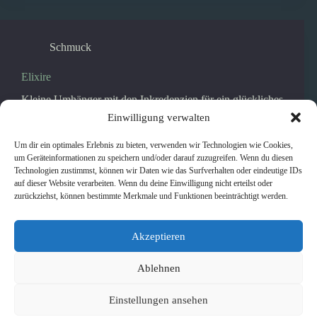
Schmuck
Elixire
Kleine Umhänger mit den Inkredenzien für ein glückliches
Leben.
Einwilligung verwalten
pancho
14. November 2014
Um dir ein optimales Erlebnis zu bieten, verwenden wir Technologien wie Cookies,
um Geräteinformationen zu speichern und/oder darauf zuzugreifen. Wenn du diesen
Technologien zustimmst, können wir Daten wie das Surfverhalten oder eindeutige IDs
auf dieser Website verarbeiten. Wenn du deine Einwilligung nicht erteilst oder
zurückziehst, können bestimmte Merkmale und Funktionen beeinträchtigt werden.
Schmuck
Schmuck
Akzeptieren
Schmuckobjekte, nicht unbedingt aus wertvollen
Materialien und in der Tradition des klassischen
Ablehnen
Goldschmiedehandwerks angefertigt, aber trotzdem sehr
schmückend.
Einstellungen ansehen
pancho
14. Mai 2014