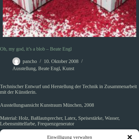
Oh, my god, it’s a blob – Beate Engl
pancho
10. Oktober 2008
Ausstellung
,
Beate Engl
,
Kunst
Technischer Entwurf und Herstellung der Technik in Zusammenarbeit
mit der Künstlerin.
Ausstellungsansicht Kunstraum München, 2008
Material: Holz, Baßlautsprecher, Latex, Speisestärke, Wasser,
Lebensmittelfarbe, Frequenzgenerator
In Wasser gelöste, rot gefärbte Stärke wird durch die Schwingungen
Einwilligung verwalten