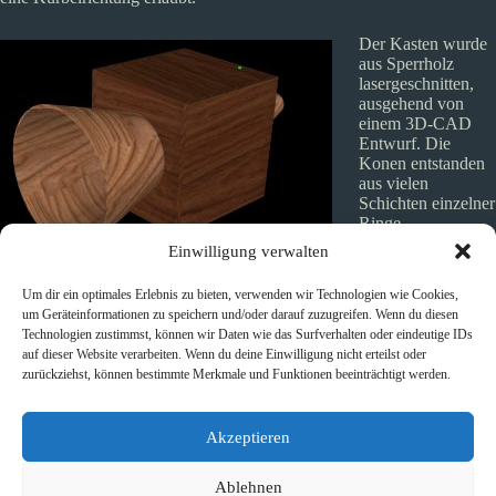
Der Kasten wurde
aus Sperrholz
lasergeschnitten,
ausgehend von
einem 3D-CAD
Entwurf. Die
Konen entstanden
aus vielen
Schichten einzelner
Ringe.
Einwilligung verwalten
Technischer
Entwurf und Bau durch Leuchten-Modelle Pancho Schlehhuber
Um dir ein optimales Erlebnis zu bieten, verwenden wir Technologien wie Cookies,
zusammen mit Beate Engl.
um Geräteinformationen zu speichern und/oder darauf zuzugreifen. Wenn du diesen
Technologien zustimmst, können wir Daten wie das Surfverhalten oder eindeutige IDs
auf dieser Website verarbeiten. Wenn du deine Einwilligung nicht erteilst oder
zurückziehst, können bestimmte Merkmale und Funktionen beeinträchtigt werden.
Akzeptieren
Schlagwörter
#
Ausstellung
#
B. Engl
#
Kunst
Ablehnen