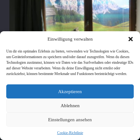
Einwilligung verwalten
Um dir ein optimales Erlebnis zu bieten, verwenden wir Technologien wie Cookies,
um Geräteinformationen zu speichern und/oder darauf zuzugreifen. Wenn du diesen
Technologien zustimmst, können wir Daten wie das Surfverhalten oder eindeutige IDs
auf dieser Website verarbeiten. Wenn du deine Einwilligung nicht erteilst oder
zurückziehst, können bestimmte Merkmale und Funktionen beeinträchtigt werden.
Kellerlichtschacht Oberammergau In einen Lichtschacht
Akzeptieren
wurde ein Bild eingebaut und mit einem starken LED
Scheinwerfer unsichtbar beleuchtet.
Ablehnen
pancho
16. September 2022
Einstellungen ansehen
Cookie-Richtlinie
Copyright © 2026 - WordPress Theme von
CreativeThemes