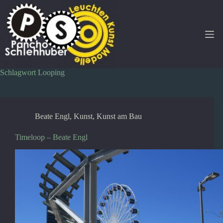
Zum
Inhalt
springen
Schlagwort
Looping
Beate Engl
,
Kunst
,
Kunst am Bau
Timeloop – Beate Engl