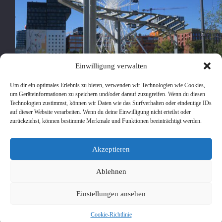
Einwilligung verwalten
Um dir ein optimales Erlebnis zu bieten, verwenden wir Technologien wie Cookies,
um Geräteinformationen zu speichern und/oder darauf zuzugreifen. Wenn du diesen
Technologien zustimmst, können wir Daten wie das Surfverhalten oder eindeutige IDs
auf dieser Website verarbeiten. Wenn du deine Einwilligung nicht erteilst oder
zurückziehst, können bestimmte Merkmale und Funktionen beeinträchtigt werden.
Realisierte Kunst am Bau, Grundschule Werksviertel,
Akzeptieren
Haagerstr. 18, München Konstruktion und Bau: Leuchten-
Modelle Pancho Schlehhuber Ausgehend von alten
Gleisen, die zwischen dem Gebäude und Sportplatz
Ablehnen
erhalten geblieben sind, zieht sich eine neue
Streckenführung um den Vorhof hinein in das Gebäude…
Einstellungen ansehen
pancho
22. September 2022
Cookie-Richtlinie
Copyright © 2026 - WordPress Theme von
CreativeThemes