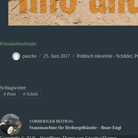
Klimakathastrophe
pancho
25. Juni 2017
Politisch inkorrekt - Schilder
,
Pr
Schlagwörter
#
Print
#
Schild
VORHERIGER
BEITRAG
Stanzmaschine für Drehorgelbänder - Beate Engl
Copyright © 2026 - WordPress Theme von
CreativeThemes