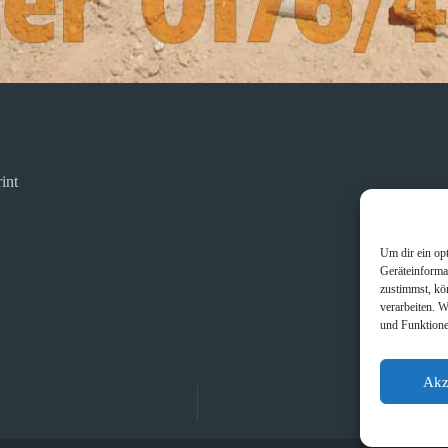
int
Um dir ein op
Geräteinforma
zustimmst, kö
verarbeiten. 
und Funktione
Akz