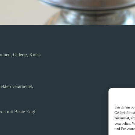
unnen
,
Galerie
,
Kunst
kten verarbeitet.
Um dir ein op
it mit Beate Engl.
Geräteinforma
zustimmst, kö
verarbeiten. 
und Funktione