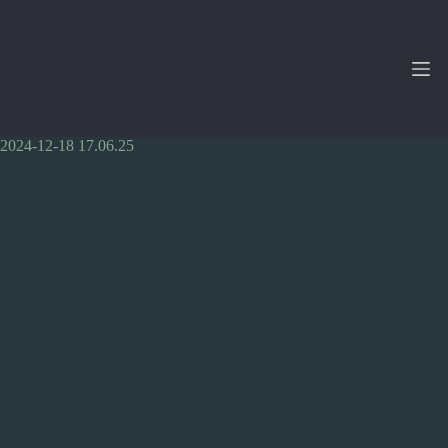
Zum
Inhalt
springen
2024-12-18 17.06.25