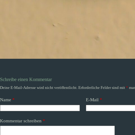
Schreibe einen Kommentar
Deine E-Mail-Adresse wird nicht veröffentlicht.
Erforderliche Felder sind mit
*
mar
Name
*
E-Mail
*
Kommentar schreiben
*