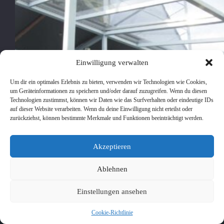
Einwilligung verwalten
Um dir ein optimales Erlebnis zu bieten, verwenden wir Technologien wie Cookies,
um Geräteinformationen zu speichern und/oder darauf zuzugreifen. Wenn du diesen
Technologien zustimmst, können wir Daten wie das Surfverhalten oder eindeutige IDs
auf dieser Website verarbeiten. Wenn du deine Einwilligung nicht erteilst oder
zurückziehst, können bestimmte Merkmale und Funktionen beeinträchtigt werden.
Ein Siedlerhaus aus den 40er Jahren des 20. Jahrhunderts
Akzeptieren
sollte duch eine Terasse und einen Balkon wohnlicher
gestaltet werden. Die Höhe des Oberkante des Fussbodens
Ablehnen
im Erdgeschoss mit knapp einem Meter über der Höhe des
Gartenniveaus waren hier etwas hinderlich,…
pancho
17. Juni 2011
Einstellungen ansehen
Cookie-Richtlinie
Copyright © 2026 - WordPress Theme von
CreativeThemes