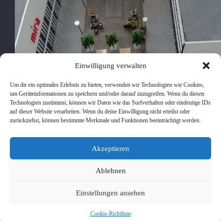
Einwilligung verwalten
Um dir ein optimales Erlebnis zu bieten, verwenden wir Technologien wie Cookies,
um Geräteinformationen zu speichern und/oder darauf zuzugreifen. Wenn du diesen
Technologien zustimmst, können wir Daten wie das Surfverhalten oder eindeutige IDs
auf dieser Website verarbeiten. Wenn du deine Einwilligung nicht erteilst oder
zurückziehst, können bestimmte Merkmale und Funktionen beeinträchtigt werden.
Für eine Umgestaltung des Platzes an der Nordhaide in
Akzeptieren
München neben dem Einkaufszentrum Mira wurde ein
Modell erstellt, in dem verschieden Varianten der
Möblierung dargestellt werden können Das Modell wurde
Ablehnen
aus Sperrholz lasergeschnitten und die
Oberflächenstrukturen mit em Laser eingraviert…
Einstellungen ansehen
pancho
1. November 2018
Cookie-Richtlinie
Copyright © 2026 - WordPress Theme von
CreativeThemes