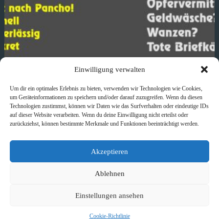
Einwilligung verwalten
Mafia-Service
Um dir ein optimales Erlebnis zu bieten, verwenden wir Technologien wie Cookies,
pancho
25. August 2015
um Geräteinformationen zu speichern und/oder darauf zuzugreifen. Wenn du diesen
Technologien zustimmst, können wir Daten wie das Surfverhalten oder eindeutige IDs
Politisch inkorrekt - Schilder
,
Print
auf dieser Website verarbeiten. Wenn du deine Einwilligung nicht erteilst oder
zurückziehst, können bestimmte Merkmale und Funktionen beeinträchtigt werden.
Akzeptieren
Schlagwörter
#
Print
#
Schild
Ablehnen
Einstellungen ansehen
VORHERIGER
NÄCHSTER
Cookie-Richtlinie